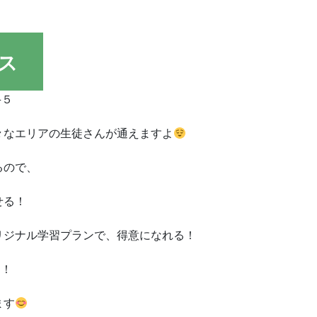
ス
−５
々なエリアの生徒さんが通えますよ
るので、
せる！
リジナル学習プランで、得意になれる！
す！
ます