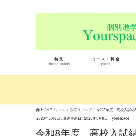
コ
ナ
ン
ビ
テ
ゲ
ン
ー
ツ
シ
に
ョ
移
ン
動
に
特長
コース・料金
移
strong-points
plans
動
HOME
posts
教室長ブログ
令和8年度 高校入試結
2026年5月8日
/ 最終更新日 :
2026年5月8日
yourspace
令和8年度 高校入試