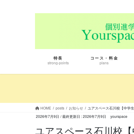
コ
ナ
ン
ビ
テ
ゲ
ン
ー
ツ
シ
に
ョ
移
ン
動
に
特長
コース・料金
移
strong-points
plans
動
HOME
posts
お知らせ
ユアスペース石川校【中学
2026年7月9日
/ 最終更新日 :
2026年7月9日
yourspace
ユアスペース石川校【