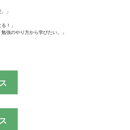
安。」
なる！」
、勉強のやり方から学びたい。」
ス
ス