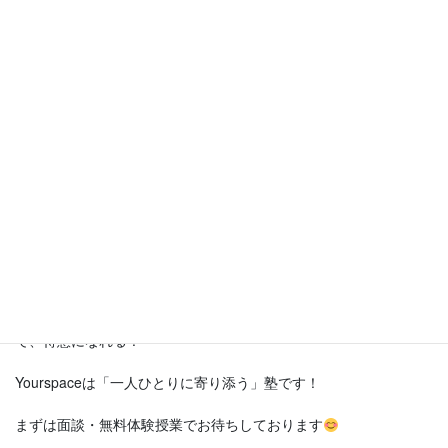
・沖縄県立具志川高等学校 車で5分
・沖縄県立石川高等学校 車で14分
・沖縄県立美里高等学校 車で5分
・沖縄県立コザ高等学校 車で10分
・沖縄県立美来工科高等学校 車で6分
※目安です（Googleマップより）
沖縄市とうるま市の中間あたりにあるので、様々なエリアの生徒
さんが通えますよ
一人ひとりに合わせて、学習プランを計画するので、
勉強苦手な子：つまづいたところからやり直せる！
勉強得意な子：どんどん先取りで伸ばせる！
得意か苦手かわからない子：あなただけのオリジナル学習プラン
で、得意になれる！
Yourspaceは「一人ひとりに寄り添う」塾です！
まずは面談・無料体験授業でお待ちしております